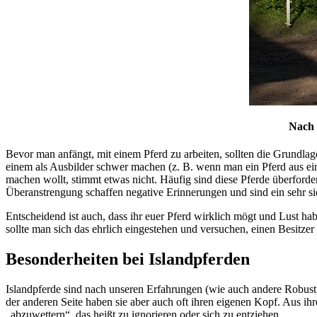
Nach 
Bevor man anfängt, mit einem Pferd zu arbeiten, sollten die Grundlag
einem als Ausbilder schwer machen (z. B. wenn man ein Pferd aus ein
machen wollt, stimmt etwas nicht. Häufig sind diese Pferde überfor
Überanstrengung schaffen negative Erinnerungen und sind ein sehr sich
Entscheidend ist auch, dass ihr euer Pferd wirklich mögt und Lust ha
sollte man sich das ehrlich eingestehen und versuchen, einen Besitzer
Besonderheiten bei Islandpferden
Islandpferde sind nach unseren Erfahrungen (wie auch andere Robustpf
der anderen Seite haben sie aber auch oft ihren eigenen Kopf. Aus i
„abzuwettern“, das heißt zu ignorieren oder sich zu entziehen.