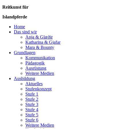
Reitkunst für
Islandpferde
Home
Das sind wir
Anja & Glæðir
Katharina & Gjafar
Mara & Bounty
Grundlagen
Kommunikation
Pädagogik
Ausrüstung
Weitere Medien
Ausbildung
Aktuelles
Stufenkonzept
Stufe 1
Stufe 2
Stufe 3
Stufe 4
Stufe 5
Stufe 6
Weitere Medien