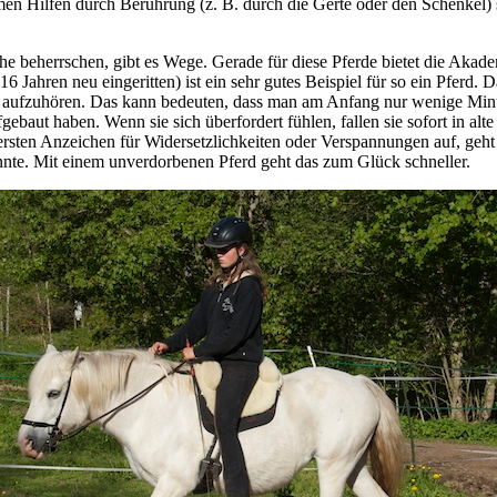
en Hilfen durch Berührung (z. B. durch die Gerte oder den Schenkel) 
he beherrschen, gibt es Wege. Gerade für diese Pferde bietet die Akad
Jahren neu eingeritten) ist ein sehr gutes Beispiel für so ein Pferd. D
ig aufzuhören. Das kann bedeuten, dass man am Anfang nur wenige Minut
ebaut haben. Wenn sie sich überfordert fühlen, fallen sie sofort in alt
 ersten Anzeichen für Widersetzlichkeiten oder Verspannungen auf, geht
nnte. Mit einem unverdorbenen Pferd geht das zum Glück schneller.