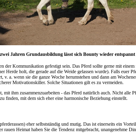
zwei Jahren Grundausbildung lässt sich Bounty wieder entspannt 
en der Kommunikation gefestigt sein. Das Pferd sollte gerne mit einem 
er Herde holt, die gerade auf die Weide gelassen wurde). Falls euer Pf
dert, v. a. wenn sie die ganze Woche herumstehen und dann am Wochen
erer Motivationskiller. Solche Situationen gilt es zu vermeiden.
bt, mit ihm zusammenzuarbeiten - das Pferd natürlich auch. Nicht alle
 zu finden, mit dem sich eher eine harmonische Beziehung einstellt.
erderassen) eher selbstständig und mutig. Das ist einerseits ein Vorte
hrer rauen Heimat haben Sie die Tendenz mitgebracht, unangenehme Ding