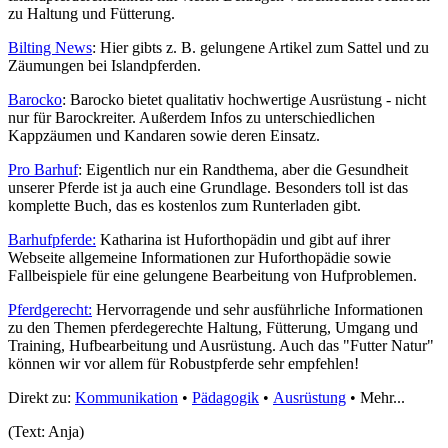
zu Haltung und Fütterung.
Bilting News
: Hier gibts z. B. gelungene Artikel zum Sattel und zu
Zäumungen bei Islandpferden.
Barocko
: Barocko bietet qualitativ hochwertige Ausrüstung - nicht
nur für Barockreiter. Außerdem Infos zu unterschiedlichen
Kappzäumen und Kandaren sowie deren Einsatz.
Pro Barhuf
: Eigentlich nur ein Randthema, aber die Gesundheit
unserer Pferde ist ja auch eine Grundlage. Besonders toll ist das
komplette Buch, das es kostenlos zum Runterladen gibt.
Barhufpferde:
Katharina ist Huforthopädin und gibt auf ihrer
Webseite allgemeine Informationen zur Huforthopädie sowie
Fallbeispiele für eine gelungene Bearbeitung von Hufproblemen.
Pferdgerecht:
Hervorragende und sehr ausführliche Informationen
zu den Themen pferdegerechte Haltung, Fütterung, Umgang und
Training, Hufbearbeitung und Ausrüstung. Auch das "Futter Natur"
können wir vor allem für Robustpferde sehr empfehlen!
Direkt zu:
Kommunikation
•
Pädagogik
•
Ausrüstung
• Mehr...
(Text: Anja)