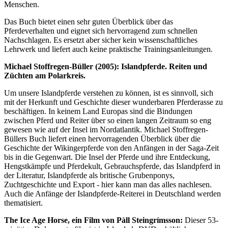
Menschen.
Das Buch bietet einen sehr guten Überblick über das
Pferdeverhalten und eignet sich hervorragend zum schnellen
Nachschlagen. Es ersetzt aber sicher kein wissenschaftliches
Lehrwerk und liefert auch keine praktische Trainingsanleitungen.
Michael Stoffregen-Büller (2005): Islandpferde. Reiten und
Züchten am Polarkreis.
Um unsere Islandpferde verstehen zu können, ist es sinnvoll, sich
mit der Herkunft und Geschichte dieser wunderbaren Pferderasse zu
beschäftigen. In keinem Land Europas sind die Bindungen
zwischen Pferd und Reiter über so einen langen Zeitraum so eng
gewesen wie auf der Insel im Nordatlantik. Michael Stoffregen-
Büllers Buch liefert einen hervorragenden Überblick über die
Geschichte der Wikingerpferde von den Anfängen in der Saga-Zeit
bis in die Gegenwart. Die Insel der Pferde und ihre Entdeckung,
Hengstkämpfe und Pferdekult, Gebrauchspferde, das Islandpferd in
der Literatur, Islandpferde als britische Grubenponys,
Zuchtgeschichte und Export - hier kann man das alles nachlesen.
Auch die Anfänge der Islandpferde-Reiterei in Deutschland werden
thematisiert.
The Ice Age Horse, ein Film von Pàll Steingrímsson:
Dieser 53-