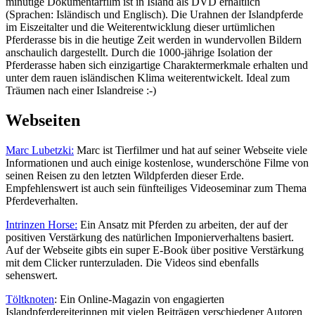
minütige Dokumentarfilm ist in Island als DVD erhältlich
(Sprachen: Isländisch und Englisch). Die Urahnen der Islandpferde
im Eiszeitalter und die Weiterentwicklung dieser urtümlichen
Pferderasse bis in die heutige Zeit werden in wundervollen Bildern
anschaulich dargestellt. Durch die 1000-jährige Isolation der
Pferderasse haben sich einzigartige Charaktermerkmale erhalten und
unter dem rauen isländischen Klima weiterentwickelt. Ideal zum
Träumen nach einer Islandreise :-)
Webseiten
Marc Lubetzki:
Marc ist Tierfilmer und hat auf seiner Webseite viele
Informationen und auch einige kostenlose, wunderschöne Filme von
seinen Reisen zu den letzten Wildpferden dieser Erde.
Empfehlenswert ist auch sein fünfteiliges Videoseminar zum Thema
Pferdeverhalten.
Intrinzen Horse:
Ein Ansatz mit Pferden zu arbeiten, der auf der
positiven Verstärkung des natürlichen Imponierverhaltens basiert.
Auf der Webseite gibts ein super E-Book über positive Verstärkung
mit dem Clicker runterzuladen. Die Videos sind ebenfalls
sehenswert.
Töltknoten
: Ein Online-Magazin von engagierten
Islandpferdereiterinnen mit vielen Beiträgen verschiedener Autoren