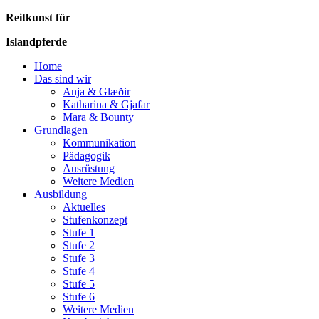
Reitkunst für
Islandpferde
Home
Das sind wir
Anja & Glæðir
Katharina & Gjafar
Mara & Bounty
Grundlagen
Kommunikation
Pädagogik
Ausrüstung
Weitere Medien
Ausbildung
Aktuelles
Stufenkonzept
Stufe 1
Stufe 2
Stufe 3
Stufe 4
Stufe 5
Stufe 6
Weitere Medien